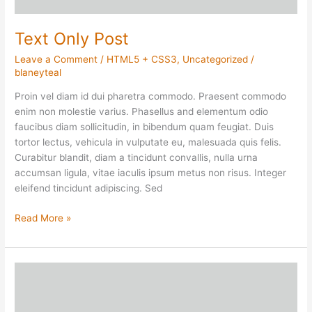
Text Only Post
Leave a Comment
/
HTML5 + CSS3
,
Uncategorized
/
blaneyteal
Proin vel diam id dui pharetra commodo. Praesent commodo
enim non molestie varius. Phasellus and elementum odio
faucibus diam sollicitudin, in bibendum quam feugiat. Duis
tortor lectus, vehicula in vulputate eu, malesuada quis felis.
Curabitur blandit, diam a tincidunt convallis, nulla urna
accumsan ligula, vitae iaculis ipsum metus non risus. Integer
eleifend tincidunt adipiscing. Sed
Read More »
With
Left
Sidebar