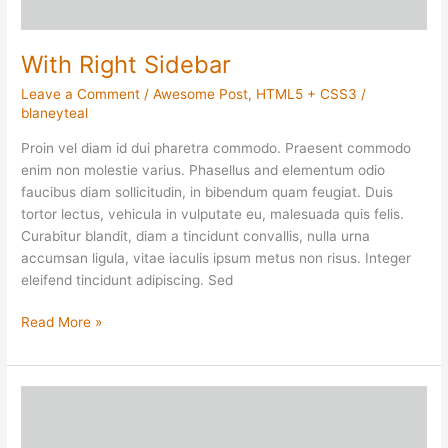
With Right Sidebar
Leave a Comment
/
Awesome Post
,
HTML5 + CSS3
/
blaneyteal
Proin vel diam id dui pharetra commodo. Praesent commodo
enim non molestie varius. Phasellus and elementum odio
faucibus diam sollicitudin, in bibendum quam feugiat. Duis
tortor lectus, vehicula in vulputate eu, malesuada quis felis.
Curabitur blandit, diam a tincidunt convallis, nulla urna
accumsan ligula, vitae iaculis ipsum metus non risus. Integer
eleifend tincidunt adipiscing. Sed
Read More »
Another
Awesome
Post