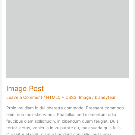
Image Post
Leave a Comment
/
HTML5 + CSS3
,
Image
/
blaneyteal
Proin vel diam id dui pharetra commodo. Praesent commodo
enim non molestie varius. Phasellus and elementum odio
faucibus diam sollicitudin, in bibendum quam feugiat. Duis
tortor lectus, vehicula in vulputate eu, malesuada quis felis.
Curabitur blandit, diam a tincidunt convallis, nulla urna